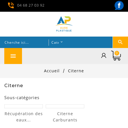
04 68 27 03 92
0

Accueil
Citerne
Citerne
Sous-catégories
Récupération des
Citerne
eaux...
Carburants