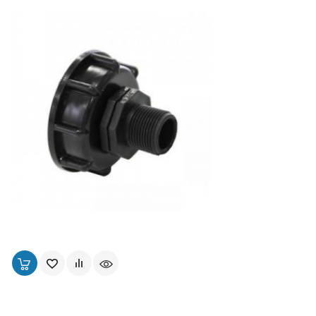
Bouchon Pour Cuve S60x6 Sortie Mâle 3/4" (20x27)